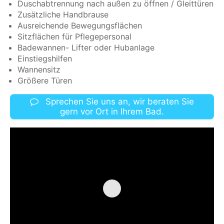
Duschabtrennung nach außen zu öffnen / Gleittüren
Zusätzliche Handbrause
Ausreichende Bewegungsflächen
Sitzflächen für Pflegepersonal
Badewannen- Lifter oder Hubanlage
Einstiegshilfen
Wannensitz
Größere Türen
Sprechen Sie uns an, wir beraten Sie
gern vor Ort in Ihrem Bad.