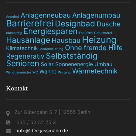
Anlagenneubau
Anlagenumbau
Angebot
Barrierefrei
Designbad
Dusche
Energiesparen
ebenerdig
Entlüften
Geruchsfrei
Heizung
Hausanlage
Hausbau
Ohne fremde Hilfe
Klimatechnik
Modernisierung
Selbstständig
Regenerativ
Senioren
Solar
Sonnenenergie
Umbau
Wärmetechnik
Wanne
Wandhängendes WC
Wartung
Kontakt
Zur Güterbahn 5-7 | 12555 Berlin
030 / 52 52 75 3
info@der-jassmann.de