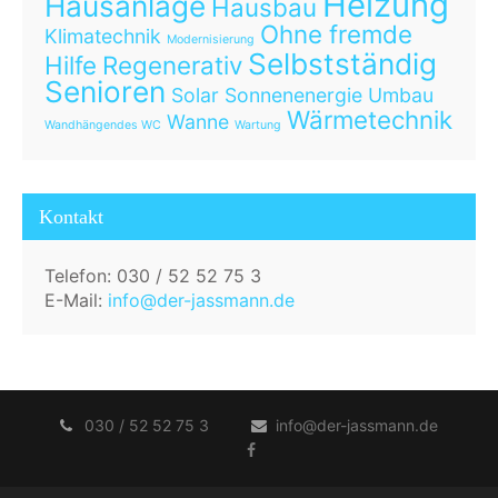
Heizung
Hausanlage
Hausbau
Ohne fremde
Klimatechnik
Modernisierung
Selbstständig
Hilfe
Regenerativ
Senioren
Solar
Sonnenenergie
Umbau
Wärmetechnik
Wanne
Wandhängendes WC
Wartung
Kontakt
Telefon: 030 / 52 52 75 3
E-Mail:
info@der-jassmann.de
030 / 52 52 75 3
info@der-jassmann.de