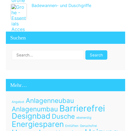
Badewannen- und Duschgriffe
Suchen
Mehr…
Anlagenneubau
Angebot
Barrierefrei
Anlagenumbau
Designbad
Dusche
ebenerdig
Energiesparen
Entlüften
Geruchsfrei