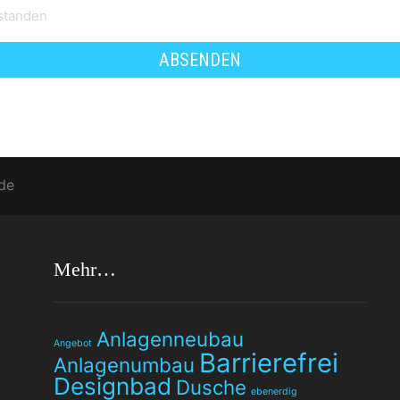
standen
de
Mehr…
Anlagenneubau
Angebot
Barrierefrei
Anlagenumbau
Designbad
Dusche
ebenerdig