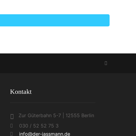
Kontakt
Zur Güterbahn 5-7 | 12555 Berlin
030 / 52 52 75 3
info@der-jassmann.de