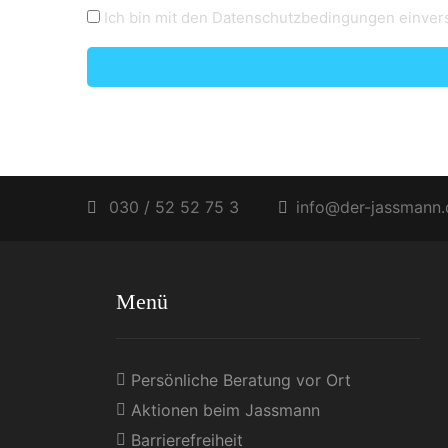
Ich bin mit den Datenschutzbedingungen einver
030 / 52 52 75 3
info@der-jassmann.
Menü
Persönliche Beratung vor Ort
Aktionen beim Jassmann
Barrierefreiheit