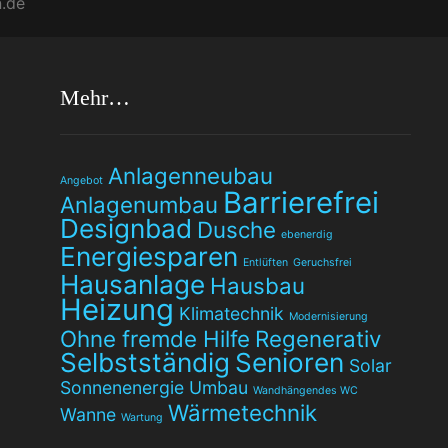
.de
Mehr…
Anlagenneubau
Angebot
Barrierefrei
Anlagenumbau
Designbad
Dusche
ebenerdig
Energiesparen
Entlüften
Geruchsfrei
Hausanlage
Hausbau
Heizung
Klimatechnik
Modernisierung
Ohne fremde Hilfe
Regenerativ
Selbstständig
Senioren
Solar
Sonnenenergie
Umbau
Wandhängendes WC
Wärmetechnik
Wanne
Wartung