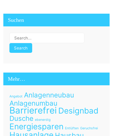
Suchen
Mehr…
Anlagenneubau
Angebot
Anlagenumbau
Barrierefrei
Designbad
Dusche
ebenerdig
Energiesparen
Entlüften
Geruchsfrei
Hausanlage
Hausbau