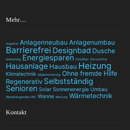
Mehr…
Anlagenneubau
Anlagenumbau
Angebot
Barrierefrei
Designbad
Dusche
Energiesparen
ebenerdig
Entlüften
Geruchsfrei
Heizung
Hausanlage
Hausbau
Ohne fremde Hilfe
Klimatechnik
Modernisierung
Selbstständig
Regenerativ
Senioren
Solar
Sonnenenergie
Umbau
Wärmetechnik
Wanne
Wandhängendes WC
Wartung
Kontakt