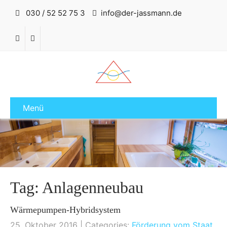
030 / 52 52 75 3
info@der-jassmann.de
Menü
Tag: Anlagenneubau
Wärmepumpen-Hybridsystem
25. Oktober 2016
| Categories:
Förderung vom Staat
,