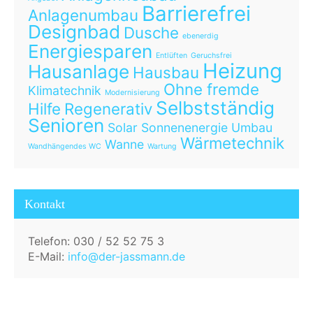
Barrierefrei
Anlagenumbau
Designbad
Dusche
ebenerdig
Energiesparen
Entlüften
Geruchsfrei
Heizung
Hausanlage
Hausbau
Ohne fremde
Klimatechnik
Modernisierung
Selbstständig
Hilfe
Regenerativ
Senioren
Solar
Sonnenenergie
Umbau
Wärmetechnik
Wanne
Wandhängendes WC
Wartung
Kontakt
Telefon: 030 / 52 52 75 3
E-Mail:
info@der-jassmann.de