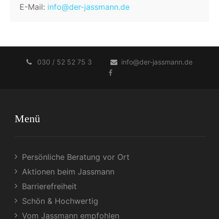
E-Mail:
info@der-jassmann.de
030 / 52 52 75 3
info@der-jassmann.de
Menü
Persönliche Beratung vor Ort
Aktionen beim Jassmann
Barrierefreiheit
Schön & Hochwertig
Vom Jassmann empfohlen