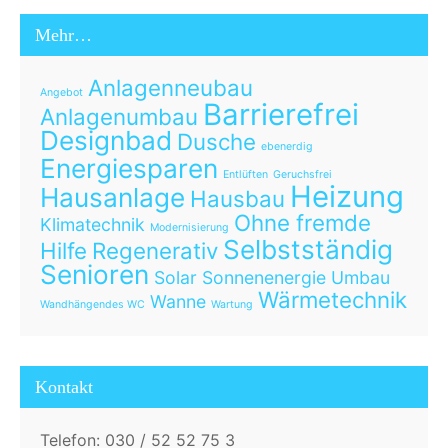
Mehr…
Anlagenneubau
Angebot
Barrierefrei
Anlagenumbau
Designbad
Dusche
ebenerdig
Energiesparen
Entlüften
Geruchsfrei
Heizung
Hausanlage
Hausbau
Ohne fremde
Klimatechnik
Modernisierung
Selbstständig
Hilfe
Regenerativ
Senioren
Solar
Sonnenenergie
Umbau
Wärmetechnik
Wanne
Wandhängendes WC
Wartung
Kontakt
Telefon: 030 / 52 52 75 3