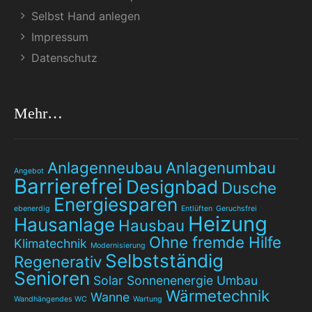
Selbst Hand anlegen
Impressum
Datenschutz
Mehr…
Anlagenneubau
Anlagenumbau
Angebot
Barrierefrei
Designbad
Dusche
Energiesparen
ebenerdig
Entlüften
Geruchsfrei
Heizung
Hausanlage
Hausbau
Ohne fremde Hilfe
Klimatechnik
Modernisierung
Selbstständig
Regenerativ
Senioren
Solar
Sonnenenergie
Umbau
Wärmetechnik
Wanne
Wandhängendes WC
Wartung