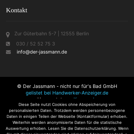
Kontakt
Zur Güterbahn 5-7 | 12555 Berlin
030 / 52 52 75 3
info@der-jassmann.de
© Der Jassmann - nicht nur für's Bad GmbH
gelistet bei Handwerker-Anzeiger.de
Umgesetzt von
Kworxs.de
Diese Seite nutzt Cookies ohne Abspeicherung von
Bildnachweis:
Kaldewei
|
Geberit
|
Keramag
|
Bosch
personalisierten Daten. Trotzdem werden personenbezogene
Thermotechnik GmbH, Buderus Deutschland
|
Wolf
Daten in einigen Teilen der Webseite (Kontaktformular) erhoben.
Heiztechnik
|
Grohe
| Konstantin Gastmann /
Weiterhin werden anonymisierte Daten für die statistische
pixelio.de | Stephanie Hofschlaeger / pixelio.de |
Auswertung erhoben. Lesen Sie die Datenschutzerklärung. Wenn
Rainer Sturm /pixelio.de | Lupo / pixelio.de | Heinz